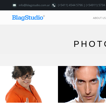
info@blagstudio.com.ar
(+5411) 4544 5796 | (+54911) 5734
ABOUT US
PHOT