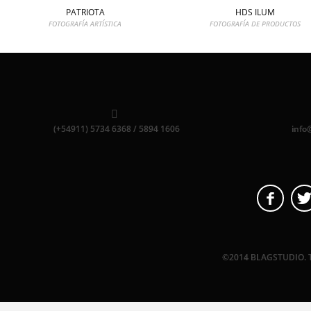
PATRIOTA
HDS ILUM
FOTOGRAFÍA ARTÍSTICA
FOTOGRAFÍA DE PRODUCTOS
(+54911) 5734 6368 / 5894 1606
info
©2014 BLAGSTUDIO. 